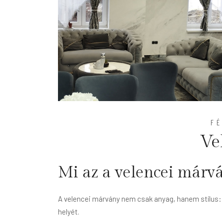
F
Ve
Mi az a velencei márv
A velencei márvány nem csak anyag, hanem stílus: f
helyét.