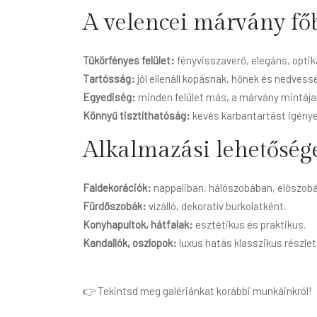
A velencei márvány fő
Tükörfényes felület:
fényvisszaverő, elegáns, optikai
Tartósság:
jól ellenáll kopásnak, hőnek és nedvess
Egyediség:
minden felület más, a márvány mintája
Könnyű tisztíthatóság:
kevés karbantartást igénye
Alkalmazási lehetőség
Faldekorációk:
nappaliban, hálószobában, előszob
Fürdőszobák:
vízálló, dekoratív burkolatként.
Konyhapultok, hátfalak:
esztétikus és praktikus.
Kandallók, oszlopok:
luxus hatás klasszikus részlet
👉 Tekintsd meg galériánkat korábbi munkáinkról!