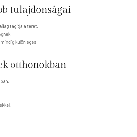
bb tulajdonságai
lag tágítja a teret.
égnek.
 mindig különleges.
l.
ek otthonokban
ában.
ekkel.