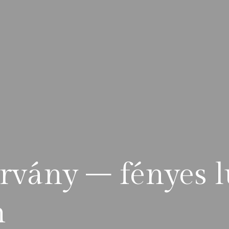
rvány – fényes l
n