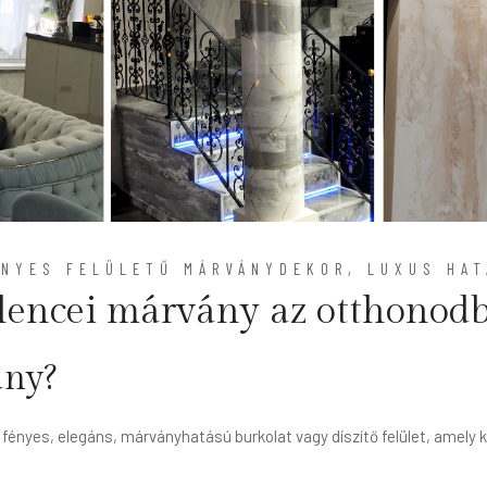
ÉNYES FELÜLETŰ MÁRVÁNYDEKOR, LUXUS HAT
lencei márvány az otthonod
ány?
ényes, elegáns, márványhatású burkolat vagy díszítő felület, amely k